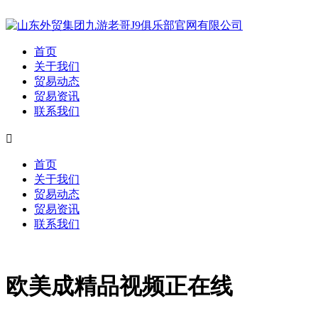
首页
关于我们
贸易动态
贸易资讯
联系我们

首页
关于我们
贸易动态
贸易资讯
联系我们
欧美成精品视频正在线