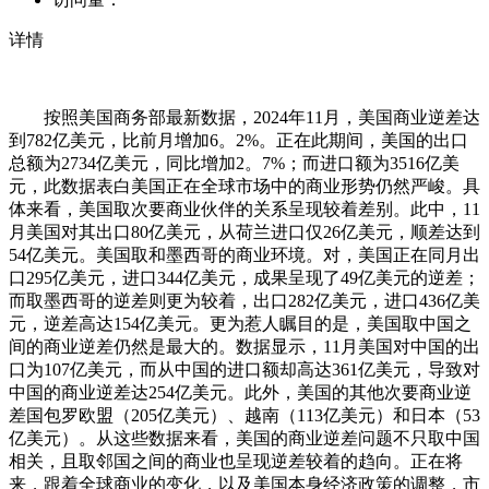
详情
按照美国商务部最新数据，2024年11月，美国商业逆差达
到782亿美元，比前月增加6。2%。正在此期间，美国的出口
总额为2734亿美元，同比增加2。7%；而进口额为3516亿美
元，此数据表白美国正在全球市场中的商业形势仍然严峻。具
体来看，美国取次要商业伙伴的关系呈现较着差别。此中，11
月美国对其出口80亿美元，从荷兰进口仅26亿美元，顺差达到
54亿美元。美国取和墨西哥的商业环境。对，美国正在同月出
口295亿美元，进口344亿美元，成果呈现了49亿美元的逆差；
而取墨西哥的逆差则更为较着，出口282亿美元，进口436亿美
元，逆差高达154亿美元。更为惹人瞩目的是，美国取中国之
间的商业逆差仍然是最大的。数据显示，11月美国对中国的出
口为107亿美元，而从中国的进口额却高达361亿美元，导致对
中国的商业逆差达254亿美元。此外，美国的其他次要商业逆
差国包罗欧盟（205亿美元）、越南（113亿美元）和日本（53
亿美元）。从这些数据来看，美国的商业逆差问题不只取中国
相关，且取邻国之间的商业也呈现逆差较着的趋向。正在将
来，跟着全球商业的变化，以及美国本身经济政策的调整，市