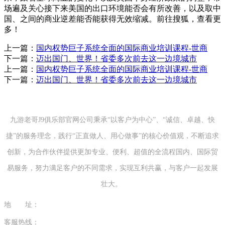
场遍及关心接下来美国的出口环境能否会有所改善，以及取中
国、之间的商业逆差能否能获得无效缩减。前往搜狐，查看更
多！
上一篇：
国内权势巨子系统全面的国际商业培训课程-世商
下一篇：
迈出国门、世界！省委多次前去这一边境城市
上一篇：
国内权势巨子系统全面的国际商业培训课程-世商
下一篇：
迈出国门、世界！省委多次前去这一边境城市
九游老哥J9俱乐部官网公司秉承“以客户为中心”、“诚信、卓越、快
捷”的服务理念，践行“正直做人、用心做事”的核心价值观，不断追求
创新，为合作伙伴提供更加专业、便利、超值的全流程国内、国际贸
易服务，努力满足客户的不同需求，实现互利共赢，与客户一起发展
壮大。
地 址：
山东省青岛市市南区太平路51号 山东国际贸易大厦32楼
客服热线：
+86-532-82971138
/ 18863911692