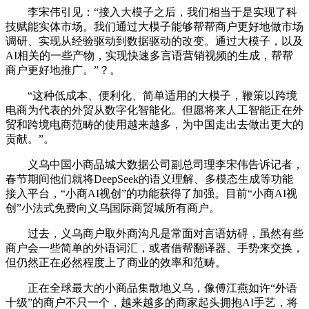
李宋伟引见：“接入大模子之后，我们相当于是实现了科
技赋能实体市场。我们通过大模子能够帮帮商户更好地做市场
调研、实现从经验驱动到数据驱动的改变。通过大模子，以及
AI相关的一些产物，实现快速多言语营销视频的生成，帮帮
商户更好地推广。”？。
“这种低成本、便利化、简单适用的大模子，鞭策以跨境
电商为代表的外贸从数字化智能化。但愿将来人工智能正在外
贸和跨境电商范畴的使用越来越多，为中国走出去做出更大的
贡献。”。
义乌中国小商品城大数据公司副总司理李宋伟告诉记者，
春节期间他们就将DeepSeek的语义理解、多模态生成等功能
接入平台，“小商AI视创”的功能获得了加强。目前“小商AI视
创”小法式免费向义乌国际商贸城所有商户。
过去，义乌商户取外商沟凡是常面对言语妨碍，虽然有些
商户会一些简单的外语词汇，或者借帮翻译器、手势来交换，
但仍然正在必然程度上了商业的效率和范畴。
正在全球最大的小商品集散地义乌，像傅江燕如许“外语
十级”的商户不只一个，越来越多的商家起头拥抱AI手艺，将