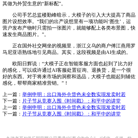
其做为外贸生意的“新标配”。
公司手艺总监楼勤峰暗示，大模子的引入大大提高了商品
图片设想效率。“我们的出产设想里有一项功能叫‘图生’，运
营户发布产物时只需拍一张图片，就能够配上各类布景图，快
速发生商品图片。”。
正在国外社交网坐的视频里，浙江义乌的商户傅江燕用罗
马尼亚语熟练地引见商品。其实，这段视频是由AI生成的。
欧阳日辉说：“大模子正在智能客服方面也起到了比力好
的感化，可以或许通过AI客服处置征询、退换货，是一个很
好的东西。对于将来市场的洞察和选品，大模子也能起到辅佐
感化，帮帮商家精准营销。”！
上一篇：
举例申明：出口海外仓货色未全数实现发卖时若
下一篇：
片子节从竞赛入围《时间戳》：和平中的讲堂
上一篇：
举例申明：出口海外仓货色未全数实现发卖时若
下一篇：
片子节从竞赛入围《时间戳》：和平中的讲堂