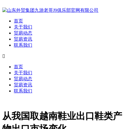
首页
关于我们
贸易动态
贸易资讯
联系我们

首页
关于我们
贸易动态
贸易资讯
联系我们
从我国取越南鞋业出口鞋类产
物出口市场变化