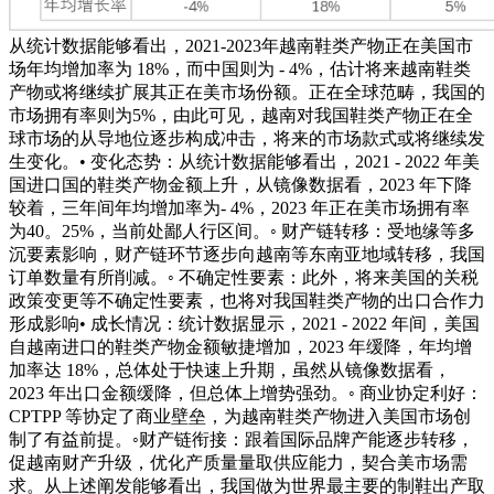
从统计数据能够看出，2021-2023年越南鞋类产物正在美国市
场年均增加率为 18%，而中国则为 - 4%，估计将来越南鞋类
产物或将继续扩展其正在美市场份额。正在全球范畴，我国的
市场拥有率则为5%，由此可见，越南对我国鞋类产物正在全
球市场的从导地位逐步构成冲击，将来的市场款式或将继续发
生变化。• 变化态势：从统计数据能够看出，2021 - 2022 年美
国进口国的鞋类产物金额上升，从镜像数据看，2023 年下降
较着，三年间年均增加率为- 4%，2023 年正在美市场拥有率
为40。25%，当前处鄙人行区间。◦ 财产链转移：受地缘等多
沉要素影响，财产链环节逐步向越南等东南亚地域转移，我国
订单数量有所削减。◦ 不确定性要素：此外，将来美国的关税
政策变更等不确定性要素，也将对我国鞋类产物的出口合作力
形成影响• 成长情况：统计数据显示，2021 - 2022 年间，美国
自越南进口的鞋类产物金额敏捷增加，2023 年缓降，年均增
加率达 18%，总体处于快速上升期，虽然从镜像数据看，
2023 年出口金额缓降，但总体上增势强劲。◦ 商业协定利好：
CPTPP 等协定了商业壁垒，为越南鞋类产物进入美国市场创
制了有益前提。◦财产链衔接：跟着国际品牌产能逐步转移，
促越南财产升级，优化产质量量取供应能力，契合美市场需
求。从上述阐发能够看出，我国做为世界最主要的制鞋出产取