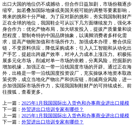
出口大国的地位仍不成撼动，但合作日益加剧，市场份额逐步
缩窄。如若叠加国际地缘或美国关税可能的调整等要素影响，
将来的挑和十分严峻。为了应对新的挑和，夯实我国制鞋财产
正在全球的地位，我国鞋企可从以下几方面继续发力，强化本
身合作力：优化产物布局，加大研发投入，提拔产质量量和设
想程度，塑制奇特的中国品牌抽象，以满脚消费者多样化需
求，提高产物附加值和市场所作力。加强成本办理，整合供应
链，不变原料供应，降低采购成本；引入人工智能和从动化出
产手艺，提超出跨越产效率，对冲人力成本上涨压力。积极拓
展多元化市场，削减对单一市场的依赖，分离风险，挖掘新的
增加机缘，加强正在一带一沿线国度市场的开辟。通过正在海
外，出格是一带一沿线国度投资设厂，充实操纵本地资本取政
策劣势，成立当地化产物出产和供应链，削减商业风险，进一
步加强国际市场所作力，实现我国制鞋财产的可持续成长。前
往搜狐，查看更多。
上一篇：
2025年1月我国国际出入货色和办事商业进出口规模
下一篇：
外贸进出口培训专家有哪些？
上一篇：
2025年1月我国国际出入货色和办事商业进出口规模
下一篇：
外贸进出口培训专家有哪些？