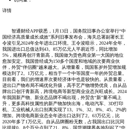
详情
智通财经APP获悉，1月13日，国务院旧事办公室举行“中国经济高质量成长成效”系列旧事发布会，海关总署副署长王令浚引见2024年全年进出口环境。王令浚暗示，2024年全年，我国进出口总值达到43。85万亿元人平易近币，同比增加5%，规模再创汗青新高，我国做为货色商业第一大国的地位愈加安定。我国曾经成为150多个国度和地域的次要商业伙伴，外贸“伴侣圈”越来越大。从增量看，我国客岁外贸增加规模达到了2。1万亿元，相当于一个中等国度一年的外贸总量。目前看，我们的增速界次要经济体中也是较快的。从质量看，进出口产物布局不竭优化升级，高手艺产物增势优良，自从品牌出口创汗青新高，跨境电商等新型商业业态兴旺成长。2024年我国新产物、新业态品牌不竭出现，外贸含“新”量不竭上升，更多高科技属性的新产物加快出海，电动汽车、3D打印机、工业机械人出口别离实现了13。1%、32。8%、45。2%的增加。跨境电商新业态全年进出口达到了2。63万亿元，比2020年多了1万亿元。自从品牌圈粉无数，占我国出口比沉同比提拔0。8个百分点到了21。8%，国货潮牌界各地刮起了“中国风”。我国出口产物的布局不竭优化升级，客岁机电产物的出口增加了8。7%，占出口总值的比沉提拔了0。9个百分点，达到了59。4%，此中高端配备出口增加跨越4成。进口产物持续多元无效供给，机电产物进口增加7。3%，大商品进口量添加了5%，此中能矿产物从共建“一带一”国度进口的比沉提拔0。3个百分点。密斯们、先生们，大师上午好。欢送出席国务院旧事办旧事发布会。今天我们举行“中国经济高质量成长成效”系列旧事发布会，我们邀请到海关总署副署长王令浚先生，请他向大师引见2024年全年进出口相关环境，并回覆大师关怀的问题。出席今天发布会的还有，海关总署旧事讲话人、统计阐发司司长吕大良先生，分析营业司担任人林少滨先生。感谢掌管人。列位记者伴侣，新年好！欢送大师加入今天的旧事发布会，很是感激你们一曲以来对海关工做的关怀、关心和支撑。我先从一张报关单说起，这是2024年8838万份报关单中的最初一份。它是一批从深圳发往日本的翻译，虽然这批货色价款不高，但它却为2024年中国外贸的进出口画上了一个句号。2024年，正在以习同志为焦点的顽强带领下，我国外贸取得了令人注目的成就，实现了总量、增量、质量的“三量”齐升。从总量看，持续跨过42、43两个万亿级大关。客岁，全年进出口总值达到43。85万亿元人平易近币，同比增加5%，规模再创汗青新高，我国做为货色商业第一大国的地位愈加安定。我国曾经成为150多个国度和地域的次要商业伙伴，外贸“伴侣圈”越来越大。从增量看，我国客岁外贸增加规模达到了2。1万亿元，相当于一个中等国度一年的外贸总量。目前看，我们的增速界次要经济体中也是较快的。从质量看，进出口产物布局不竭优化升级，高手艺产物增势优良，自从品牌出口创汗青新高，跨境电商等新型商业业态兴旺成长。成就来之不易。2024年外贸成功实现质升量稳的方针，底子是集中同一带领，审时度势及时推出了一揽子增量政策、打出一套不变外贸促增加的“组合拳”。同时，也离不开各地各部分的配合勤奋，离不开千千千万外贸从业者的辛勤付出。海关是我国外贸成长的者、记实者，也是参取者、推进者。2024年，海关监管进出口货色达到了56。03亿吨，进出境运输东西3991。7万辆次。面临潮流般的人流、物流，我们一直服膺守国门这一最根基最主要的职责，用聪慧海关建立起现代化监管轨制的堤坝，把各类疫情疫病、犯禁品、不及格商品都拦截正在国门之外，牢牢守住平安底线、监管红线，了国度和人平易近的好处，以高程度平安护航高质量成长。我们一直服膺高质量成长这一新时代的硬事理，出台并实施进一步优化港口营商推进企业通关便当的16条办法和海关支撑新时代东北全面复兴、鞭策中部地域加速兴起、新时代进一步鞭策西部大开辟构成新款式等办事区域协调成长的办法上百项，扩大政策组合效应。摆设正在20个城市开展推进跨境商业便当化专项步履，营制市场化、化、国际化的一流港口营商。深化海关监管轨制立异，全力支撑海南商业港、自贸试验区等各类平台立异成长，以高程度帮推高质量成长。下一步，我们将按照地方经济工做会议摆设，稳中求进、以进促稳，干字当头、高昂无为，以聪慧海关扶植、“智关强国”步履为总抓手，以更鼎力度抓、以更严监管保平安、以更实办法稳外贸、以更高尺度促，守国门、促成长，当好让党安心、让人平易近对劲的国门卫士。2024年是我国实现“十四五”规划方针使命最环节的一年，适才您引见了2024年我国的外贸实现了“三量”齐升，想请问一下，客岁我国外贸正在高质量成长方面有哪些特点和亮点？感谢。感谢您的提问。高质高量才是高质量，缺一不成。先从量来说，适才我说了，客岁我们的进出口总值达到43。85万亿元，增加5%，这个规模比“十三五”收官之年的2020年添加了11。63万亿元，这个增量曾经是“十三五”期间五年增量的1。5倍。世界商业组织最新数据显示，客岁前三季度我国出口和进口占国际市场份额别离达到了14。5%和10。5%，同比别离提拔0。3和0。1个百分点，我国货色商业第一大国的地位进一步巩固。一是布局更优。我国出口产物的布局不竭优化升级，客岁机电产物的出口增加了8。7%，占出口总值的比沉提拔了0。9个百分点，达到了59。4%，此中高端配备出口增加跨越4成。进口产物持续多元无效供给，机电产物进口增加7。3%，大商品进口量添加了5%，此中能矿产物从共建“一带一”国度进口的比沉提拔0。3个百分点。二是“新”意更脚。2024年我国新产物、新业态品牌不竭出现，外贸含“新”量不竭上升，更多高科技属性的新产物加快出海，电动汽车、3D打印机、工业机械人出口别离实现了13。1%、32。8%、45。2%的增加。跨境电商新业态全年进出口达到了2。63万亿元，比2020年多了1万亿元。自从品牌圈粉无数，占我国出口比沉同比提拔0。8个百分点到了21。8%，国货潮牌界各地刮起了“中国风”。三是从体更强。2024年，我国有进出口记实的运营从体达到了70万家，数量再立异高。客岁中国海关正在深圳承办了第六届全球“经认证的运营者”（AEO）大会，越来越多外贸企业乘势而上，具有了AEO这一块全球通行的“金字招牌”，截至2024岁尾，我国AEO企业数量达6338家，比2023岁尾添加了612家。四是伙伴更多。我们的商业伙伴遍全国，2024年，我国对结合国统计分组中几乎全数国度和地域都有进出口记实，此中出口和进口伙伴别离比2023年添加了1个和4个，对160多个伙伴实现进出口增加。通关便当化是外贸企业最关怀的问题之一，也是推进外贸稳增加的次要帮力。请简要引见一下海关正在这方面做了哪些工做？本年正在提拔通关便当化程度方面，海关还将有哪些新的动做？感谢。感谢记者的提问。便当就是效率，效率就是。通关每快一分钟、每省一分钱，就是为外贸企业成长增一份力、加一把劲。一曲以来我们“企业有所呼、海关有所应”，持续推进海关监管办事立异，勤奋打制平安、便当、高效的通关。通关便当化办法归纳综合起来是3个字：优、简、快。优，就是优流程、优办事。持续优化进出口货色通关模式，奉行快速通关的“绿色通道”，帮力企业进出口跑出“加快度”。例如，我们正在广东省奉行“组合港”（“一港通”）便当通关模式，优化海关通关和口岸调拨等多个环节的跟尾流程，实现路过枢纽港和干线港间转运的进出口货色全年不间断流转和全天候曲拆，进口次要环节从11个削减到8个，出口次要环节从14个削减到10个，据我们测算，货色平均堆存期由本来的5-7天缩短到2天以内。对于低风险的合规货色来说，从申报到放行，现正在能够实现全程网上操做，根基实现了读秒通关。简，就是简单证、简手续。我们积极鞭策大幅精简进出口环节需要验核的监管证书，并根基实现了网上验核。连系“高效办成一件事”，我们做了一些，好比青岛海关把涉税化验和涉检化验合二为一，提高进口燃料油的通关时效，储油罐的周转能力提拔30%以上。我们还不竭简化营业打点体例，现正在企业根基上都能够通过国际商业的“单一窗口”做到通关“一坐式”打点。近期，我们还打消了跨境电商海外仓存案手续，企业只需完成报关单元存案和跨境电商企业存案，就当即可间接开展营业。总而言之，我们争取能简就简、应简尽简，目标就是让企业通关简洁再简洁。快，就是功课快、查抄快。通关便未便利，说到底就是看通关快不快。我们通过聪慧海关试点“近程属地查检”，通过视频连线“千里眼”实施近程查检，能够让单票查检功课时间压缩90%。我们奉行实空包拆等高新手艺货色布控检验模式，可压缩企业通关时间80%。我们对进口大矿产物以及原油等实施“聪慧查验检疫”“先放后检”等试点，例如湛江海关对进口铁矿石实施“聪慧查验检疫”模式，每批货色通关时间削减15个小时，需要企业共同的功课量削减95%以上；我们还正在乌鲁木齐、海关开展进口铁运输铜精矿目标地查验试点，通关时间由本来的150-200小时缩短到30小时以内。推进通关便当没有最好、只要更好。我们很清晰这一点，所以我们将继续组织推进推进跨境商业便当化专项步履，还预备出台特地的推进航空港口通关便当化政策办法。总而言之，让外贸企业通关愈加省时、省钱、省心、省力。近年来国度对区域协调成长做出了系列摆设，地方经济工做会议的沉点使命也包含“加大区域计谋实施力度，加强区域成长活力”。请问客岁我国各区域进出口表示若何？各区域对不变国度外贸大盘子阐扬了如何的感化。感谢。客岁我国各大区域的进出口获得了平衡成长，呈现百花齐放的场合排场。这个问题请我同事吕大良先生回应。2024年，我国外贸质升量稳，是“全国一盘棋，各地齐奋斗”干出来、拼出来的。东部、部和东北地域劣势互补、各展所长，进出口全数实现了增加。此中东部地域继续阐扬了“压舱石”的感化。全年进出口34。95万亿元，增加5。4%，占我国进出口总值的79。7%，合计进口了全国跨越85%的原油和消费品，出口了8成以上的劳密产物、家用电器和锂电池。粤港澳大湾区融合成长不竭加快，湾区内地9市进出口增加10。1%，拉动全国进出口增加1。9个百分点。东部地域也是海洋经济成长的前锋队，船舶出口增加60。8%，海上钻井平台出口增加1。2倍，二者占全国的比沉都跨越9成。部地域也日益前沿。2024年进出口7。65万亿元，增加4%。部地域正在积极、有序衔接财产转移中不竭实现成长，加工商业占进出口总值的比沉达到25。5%，高于全国平均程度7。4个百分点。更多的国际元素正正在走进内陆腹地的日常糊口。的毛肚、越南耗儿鱼等，颠末西部陆海新通道冷链运输，登上了我们的暖锅菜单；泰国的榴莲、丰硕了大师的生果选择。东部地域的程度也进一步提拔。进出口规模持续4年立异高，2024年达到1。25万亿元，增加1。6%。此中，出口增加8。1%，快于全国出口1个百分点。东北老工业出产研发能力强的财产劣势进一步阐扬，工程机械出口增加10。5%，家用电器增加了14。4%，电气节制安拆出口增加9%。值得一提的是，东北地域冰雪经济财产持续发力，对、意大利、荷兰出口的滑雪鞋服和滑雪板都成倍增加，为我国外贸添加了新亮色。感谢。请引见一下进口的环境。我们关心到，客岁下半年我国进口弱于出口，次要缘由是什么？能否取国内需求不脚相关？地方经济工做会议将“全方位扩大国内需求”做为2025年要抓好的九项沉点使命之首。请问对我国将来的进口，我们持有何种预期？感谢。感激记者对我国进口的关心。2024年，我国进口18。39万亿元，增加2。3%。按照世界商业组织发布的最新数据，截至客岁前三季度，我国进口增速高于全球1个百分点，估计全年继续连结第二猛进口国地位。进口不只对国内经济运转阐扬了主要感化，也带动了相关国度配合成长。从国内看，我国进口需求稳步增加，规模不竭扩大，不只满脚了国内出产需要，也丰硕了消费选择。2024年，我国国内工业出产稳中有升，电子元件进口增加10。1%，半导体系体例制设备进口增加21%，电脑零部件进口增加62。6%。从大商品看，用量来权衡，铁矿砂进口量增加4。9%，天然气进口量增加9。9%，煤进口量增加14。4%。同期，我国消费市场平稳增加，很多平易近生消费品进口需求较为兴旺，好比服拆进口增加5。6%、生果增加8。6%、葡萄酒进口增加38。8%。上个月，也就是12月，因为临近除夕、春节，我国进口消费品1678。2亿元，创近21个月新高，同比、环比别离增加3。9%和14。4%。从国际来看，我国有序扩大自从和单边，超大规模市场潜力持续，不只为外贸高质量成长带来了泉源活水，也为世界供给了更多机缘，共享中国市场。2024年，我国自共建“一带一”国度进口9。86万亿元，增加2。7%，占进口总值的53。6%。客岁12月1日，我国赐与所有已建交的最不发财国度100%税目产物零关税待遇，带动当月自相关国度进口增加18。1%，较前11个月加速5。8个百分点。关于客岁下半年的进口表示，我们认为是多方面要素配合感化的成果。此中，受国际大商品价钱影响比力较着，客岁下半年，我国大商品进口价钱呈现了分歧程度的下跌，像原油、铁矿砂别离下跌了9%和16。7%，这些城市表现到进口的增速上。此外，一些国度将经贸问题化，出口管制办法，一些产物对华出口，不然我们会进口得更多。关于本年的进口，我们认为增加空间仍是很大的。这不只仅是由于我国市场容量大、梯次多，储藏庞大潜力，更主要的是我们积极自动扩猛进口，取世界分享中国成长带来的机缘。到2030年，仅自觉展中国度累计进口就无望跨越8万亿美元。相信跟着国内需求全方位扩大，自从、单边有序扩大，中国大市场必将为世界供给更大机缘和更多选择。我们留意到，近年来，我国外贸“伴侣圈”越来越大，想请问一下，2024年我国外贸对分歧商业伙伴都有哪些比力凸起的亮点？感谢。感谢您的提问。中国普惠包涵的经济全球化，商业伙伴遍及五湖四海，前面我说过，我们是全球150多个国度和地域的次要商业伙伴，也就是前三名。并且这个数量还正在呈添加的趋向。客岁，无论是对新伴侣，仍是老伙伴，我们的外贸都有亮眼表示。表现正在这几个方面：共建“一带一”国度占我国进出口的比沉初次跨越了50%。客岁，我国对共开国家进出口增加6。4%，占我国进出口总值的50。3%，此中出口、进口别离增加9。6%、2。7%。“中国制制”无效对接共开国家出产、消费需求，共开国家的特色优良产物也川流不息地进入中国市场。值得一提的是，客岁中欧班列累计开行冲破了10万列，即客岁11月15日从沉庆开往杜伊斯堡的班列是第10万列，这一新时代的“钢铁驼队”绘就了新的丝画卷。大部门商业量来自于东盟等新兴市场。我国不竭推进东亚合做和区域经济一体化，加强取东盟财产链合做，对东盟持续9年进出口连结增加，持续5年互为第一大商业伙伴；金砖合做机制不竭成长强大，我国对其他金砖国和伙伴国进出口增加5。5%；此外，我国持续同拉美、非洲、中亚五国、中东欧等加强经贸合做，对其进出口别离增加7。2%、6。1%、7。5%。上述市场对我国外贸市场的贡献率近6成，成为鞭策我国外贸增加的主要力量。对欧盟、美国等保守市场也连结增势。欧盟是我国消费品第一猛进口来历地，也是我国机电产物第一大出口市场。两边经贸联系亲近，不竭拉紧了中欧好处配合体的纽带，2024年双边商业增加1。6%，此中对法国、西班牙、匈牙利别离增加2%、4。5%、12。9%。同期，中美商业增加4。9%，取我国商业全体增速根基持平，我们从美国进口农产物、能源产物、药品、飞机，对美国出口服拆、消费电子、家用电器等，实现了互利共赢。感谢。我们关心到，正在上个月，海关总署推出了进一步优化港口营商、推进企业通关便当的16条办法。可否为我们引见一下次要内容？本年环绕落实地方经济工做会议，海关还将有哪些新的稳外贸行动出台？感谢。感谢这位记者的提问。2024年，中国外贸巨轮披荆斩棘，离不开政策供给的强劲推力。从推进外贸不变增加若干办法等增量政策的及时推出，到各项存量政策叠续发力，政策盈利效应不竭。为外贸策动机强劲运转注入高质量“政策燃料”。适才这位记者也提到了，海关总署前期出台了进一步优化港口营商、推进企业通关便当的16条办法，目标就是构成推进外贸不变增加的合力。为出台16条办法，我们做了大量预备工做，进行了大量实地调研。我们进工场、上车间，听企业的，问企业的难处，力图政策办法可以或许疏通企业的痛点、难点、堵点。总的来说，这些办法环绕以下“三个新”发力。下面，我做简要引见。一是培育新业态。次要是优化跨境电商监管模式，拓展保税维修、保税再制制等“保税+”新业态，鼎力支撑边平易近互市商业健康规范成长，进一步拓增量，做大外贸总盘子。二是塑制新劣势。优化进口货色通关模式，沉点保障能矿产物和农食产物的进口，进一步便当汽车等产物扩大出口，让这些正在我国外贸总量中占比靠前的货色更好更快地进出，将节流的时间和成本为进出口企业的合作劣势，稳住外贸根基盘。三是激发新活力。进一步拉长高级认证企业（AEO）便当办法清单，优先放置快速通关、优先查抄等AEO专属福利。扩大自动披露政策的合用范畴，帮帮企业用好用脚税收优惠政策，千方百计帮帮外贸企业提能力、稳预期。地方经济工做会议就“扩大高程度对外，稳外贸、稳外资”进行了明白摆设。下一步，海关将进一步牢牢把握“稳”的大局，充实激发“进”的力量。正在“稳”的方面，我们加力抓好已有政策办法的落实和问效，聚焦企业的痛点、难点、堵点，当令推出更多更有针对性的稳外贸办法。正在“进”的方面，我们继续全面深化海关，充实成长潜力，出台新一轮支撑分析保税区高质量成长行动，推出海关对海南商业港的监管法子，实施共建“一带一”国度农食产物查验准入三年专项步履，持续为中国外贸这艘巨轮扬帆远航输送不竭动力。CCTV报道指出中国的出口增加了25。5万亿元，中国的商业顺差正在客岁增加了7万亿元，这些出口和进口上的商业差额能否会加剧商业从义，以及正在新的一年，中国的出口和商业顺差能否继续添加？感谢。感谢您的提问。关于这个问题，其实我正在客岁10月14日第三季度外贸进出口数据发布会上也做了一些引见。我感觉有如许几点：第一，中国不逃求商业顺差，具体的出口、进口规模和商业差额是国际供需关系、财产分工、市场所作等分析要素的成果，不是什么报酬的。第二，中国的商业顺差占P的比沉处于合理区间，相对于汗青高点曾经较着降低，也低于世界上其他一些次要出口国度。第三，一些国度出口管制，对中国的出口，我想进口以至想进口更多，但你不让我进，你却对商业顺差过度焦炙，这本身就是言行一致。这里我再弥补一点，中国积极自动扩猛进口，持续7年举办了中国国际进口博览会，有序扩大单边，有序扩大市场准入，自动降低关税程度，鞭策进口值不竭创汗青新高，让更多国度、更多企业共享了中国市场机缘和成长，也鞭策了中国商业愈加均衡的成长。针对从义上升，世界商业组织正在《2024年世界商业演讲》中指出，从义加剧将损害所有经济体的增加前景。无论外部若何变化，中都城将坚持不懈的扩大，否决商业从义，一直合做共赢的，用的决心、务实的行动，架起沟通的桥梁，取共享机缘、共商合做、共促成长。感谢。我们留意到，有概念暗示，近期出口增速强于季候性，次要是受“抢出口”效应影响，请问怎样对待这个概念？对于2024年全年出口表示有何评价？对本年出口形势有何瞻望？感谢。感谢这位记者伴侣的提问，您问的三个问题，别离涉及客岁一年的出口表示、本年的出口形势以及大师关怀的所谓“抢出口”问题。我先引见一下客岁全年出口环境。2024年，我国出口规模初次冲破25万亿元，达到25。45万亿元，同比增加7。1%，持续8年连结增加，展示出较强的动能和活力。具体看有三个比力凸起的特点：起首是产物品种全。我国是全球制制业第一大国，也是制制业第一大出口国。2024年，制制业占我国出口总值98。9%，此中配备制制业出口14。69万亿元，消费品制制业出口5。43万亿元，原材料制制业出口3。12万亿元。能够说现正在大到海上“巨无霸”海洋工程配备，小到适才展现的最初一份报关单，即出口的翻译，我们是样样都能制，并且质量都过硬，可以或许充实满脚国际市场出产、消费的需要。其次是动能转换快。这几年从防疫物资到“宅经济”产物、再到“新三样”，国际市场需要什么，我们就能供给什么。此次要得益于我国完整且持续迭代升级的产供链，立异、优良、有合作力的中国制制和中国创制不竭出现，出口增加动能有序转换、接替发力。2024年，我国出口集成电增加18。7%，平板显示模组增加18。1%，船舶和海洋工程配备增加60。1%。第三是市场拓展广。2024年，我国对160多个国度和地域的出话柄现增加，此中对共建“一带一”国度全体增加9。6%、对东盟增加13。4%、对巴西增加23。3%，对阿联酋增加19。2%，对沙特阿拉伯增加18。2%。同时，对欧盟和美国这些保守市场别离增加4。3%、6。1%。关于近期的出口增速，大师都关心到，有所提速。客岁四时度出口增加9。2%，较前三季度加速了2。9个百分点。我们认为这既是持久向好趋向的延续，更是政策落地显效的表现。出格是9月26日地方局会议出台一揽子增量政策和存量政策协同发力，政策效应不竭，对出口构成了更无力的支持。同时，这里也有一些企业调整出口节拍的要素。据企业反映，客岁9月台风事后的船队排期顺延、本年春节假期比客岁提前以及商业从义可能升级等这些要素，都对一般的出产运营勾当构成了一些扰动。关于本年的出口走势，虽然外部、不确定性挑和增加。正如我适才引见的，我国的出口有产物品种齐备、增加动能转换矫捷、市场多元不变这些特点，我们可以或许确定的是我国出口将继续展示韧性和活力。感谢。感谢您的提问。所谓“产能过剩”问题，之前相关部分包罗海关曾经多次做过回应。无论是从比力劣势仍是全球市场需求角度来看，都不存正在所谓“中国产能过剩”问题，这个问题纯属伪命题。适才我们引见过，中国制制正在全球市场广受欢送，依托的是配套完整、持续迭代升级的财产系统，靠的是持续研发的投入和立异。我们以本身完整的制制业财产链保障了全球产供链的不变，带动了世界范畴内的手艺前进和财产升级，这一点是众目睽睽的，不是谁可否定的。一些国度频频炒做，现实上是遏制中国成长，素质上是一种从义，严沉全球财产合做和产供链不变。合做、互利共赢，才是全球经济成长的准确标的目的。2023岁尾，地方经济工做会议提出要加速培育外贸新动能。请问，一年来我国外贸新动能表示若何？感谢。这个问题很是好。没有新动能，哪来新成长。能够说，客岁我国外贸连上两个万亿级台阶，离不开新动能的庞大鞭策力，这方面环境请吕大良先生做引见。感谢记者的提问。2024年，我国外贸进出口规模再创汗青新高，络绎不绝的新动能为外贸成长持续注入磅礴动力。我们的绿色商业领跑全球。我国绿色产物不只丰硕了全球供给，也为全球应对天气变化和绿色低碳转型做出了庞大贡献。正在绿色能源范畴，2024年，我国风力发电机组出口增加71。9%；光伏产物持续4年出口跨越2000亿元；锂电池出口39。1亿个，创汗青新高。正在绿色交通范畴，我国铁道电力机车出口量持续5年连结添加；电动摩托车和自行车热销海外市场，出口值初次冲破400亿元；电动汽车出口量初次冲破200万辆。俗话说“条条大通罗马”，若是把这些汽车首尾相连，能够从到罗马。我们的数字商业兴旺成长。按照国际分类，数字商业分为数字订购商业和数字交付商业，海关监管的次要是数字订购商业，也就是大师常说的跨境电商。按照初步统计，2024年，我国跨境电商进出口2。63万亿元，增加10。8%。跨境电商正在“卖全球”方面潜力进一步，同时正在“买全球”方面的劣势也正在持续阐扬。还有，我们的高程度平台带动感化较着。分析保税区是我国程度最高、优惠政策最集中、功能最齐备的海关特殊监管区域，现正在167个分析保税区分布正在我国31个省区市，正在推进轨制型和财产转型升级方面阐扬了主要感化。2024年，分析保税区合计进出口6。7万亿元，增加4。7%。也就是说，平均一个脚球场大小的面积就贡献了跨越1亿元的进出口。商业试验区无效阐扬分析试验平台感化，合计进出口8。45万亿元，增加10。3%。海南商业港扶植稳步推进，全年进出口2776。5亿元，增加20%。横琴粤澳深度合做区实施分线办理政策以来，正在“一线”横琴港口，能够说是车水马龙