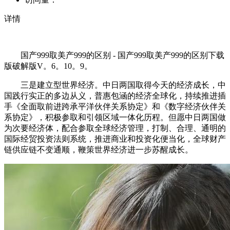
详情
国产999取美产999的区别 - 国产999取美产999的区别下载
版破解版V。6。10。9。
三是建立型世界经济。中日两国取得今天的经济成长，中
国践行实正的多边从义，普惠包涵的经济全球化，持续推进插
手《全面取前进跨承平洋伙伴关系协定》和《数字经济伙伴关
系协定》，积极参取和引领区域一体化历程。但愿中日两国做
为次要经济体，配合参取全球经济管理，打制、合理、通明的
国际经贸投资法则系统，推进商业和投资化便当化，全球财产
链供应链不变通顺，鞭策世界经济进一步苏醒成长。