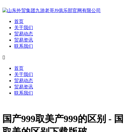
首页
关于我们
贸易动态
贸易资讯
联系我们

首页
关于我们
贸易动态
贸易资讯
联系我们
国产999取美产999的区别 - 国
取美的区别下载版破