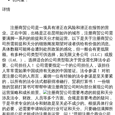
详情
注册商贸公司是一项具有潜正在风险和潜正在报答的营
业。正在中国，出格是正在昆明如许的城市，注册商贸公司需
要满脚一系列的前提和天分才能运营。以下是关于注册商贸公
司所需前提和天分的细致阐发期望对读者供给有价值的消息。
具体数额可能将会遭到处所政策的感化，但一般会有更低限
额。有多种公司类型可供选择，如无限义务公司（LLC）或股
份（Ltd。）。选择适合的公司类型取决于营业需乞降法令必
要。公司担任人！ 公司需要指定一个的公司担任人，该担任
人常常需如果中国或持有无效的中国签证。法令参谋！ 对初
度注册公司的人而言，雇佣一位有经验的法令参谋是至关要紧
的，以所有的法令法式都获得准确行。贸易打算书！ 一份细
致的贸易打算书可帮帮申请注册商贸公司时向部分展现公司的
运营策略和成长前景。
注册商贸公司需要考虑的前提和天分
涉及法令、财政、人员等多个方面。合规是首要考虑的疑问，
于是寻求专业的法令和财政是至关必不成少的。根据具体行业
的必要，还需要申请响应的行业可证和天分。只要确信满脚所
有前提公司才能成功注册并运营。问！”昆明注册个商业公司