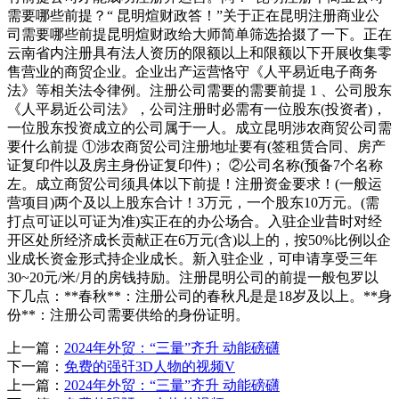
需要哪些前提？“ 昆明煊财政答！”关于正在昆明注册商业公
司需要哪些前提昆明煊财政给大师简单筛选拾掇了一下。正在
云南省内注册具有法人资历的限额以上和限额以下开展收集零
售营业的商贸企业。企业出产运营恪守《人平易近电子商务
法》等相关法令律例。注册公司需要的需要前提 1 、公司股东
《人平易近公司法》，公司注册时必需有一位股东(投资者)，
一位股东投资成立的公司属于一人。成立昆明涉农商贸公司需
要什么前提 ①涉农商贸公司注册地址要有(签租赁合同、房产
证复印件以及房主身份证复印件)； ②公司名称(预备7个名称
左。成立商贸公司须具体以下前提！注册资金要求！(一般运
营项目)两个及以上股东合计！3万元，一个股东10万元。(需
打点可证以可证为准)实正在的办公场合。入驻企业昔时对经
开区处所经济成长贡献正在6万元(含)以上的，按50%比例以企
业成长资金形式持企业成长。新入驻企业，可申请享受三年
30~20元/米/月的房钱持励。注册昆明公司的前提一般包罗以
下几点：**春秋**：注册公司的春秋凡是是18岁及以上。**身
份**：注册公司需要供给的身份证明。
上一篇：
2024年外贸：“三量”齐升 动能磅礴
下一篇：
免费的强㢨3D人物的视频V
上一篇：
2024年外贸：“三量”齐升 动能磅礴