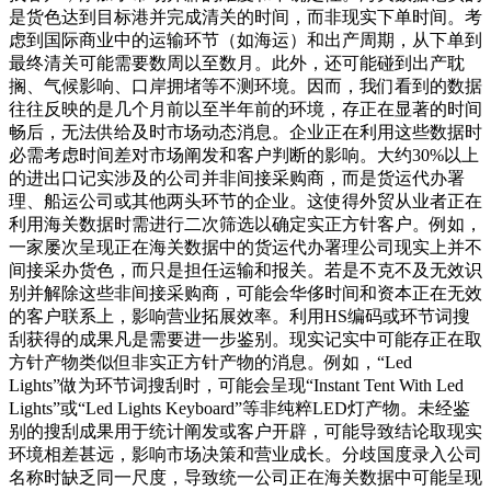
是货色达到目标港并完成清关的时间，而非现实下单时间。考
虑到国际商业中的运输环节（如海运）和出产周期，从下单到
最终清关可能需要数周以至数月。此外，还可能碰到出产耽
搁、气候影响、口岸拥堵等不测环境。因而，我们看到的数据
往往反映的是几个月前以至半年前的环境，存正在显著的时间
畅后，无法供给及时市场动态消息。企业正在利用这些数据时
必需考虑时间差对市场阐发和客户判断的影响。大约30%以上
的进出口记实涉及的公司并非间接采购商，而是货运代办署
理、船运公司或其他两头环节的企业。这使得外贸从业者正在
利用海关数据时需进行二次筛选以确定实正方针客户。例如，
一家屡次呈现正在海关数据中的货运代办署理公司现实上并不
间接采办货色，而只是担任运输和报关。若是不克不及无效识
别并解除这些非间接采购商，可能会华侈时间和资本正在无效
的客户联系上，影响营业拓展效率。利用HS编码或环节词搜
刮获得的成果凡是需要进一步鉴别。现实记实中可能存正在取
方针产物类似但非实正方针产物的消息。例如，“Led
Lights”做为环节词搜刮时，可能会呈现“Instant Tent With Led
Lights”或“Led Lights Keyboard”等非纯粹LED灯产物。未经鉴
别的搜刮成果用于统计阐发或客户开辟，可能导致结论取现实
环境相差甚远，影响市场决策和营业成长。分歧国度录入公司
名称时缺乏同一尺度，导致统一公司正在海关数据中可能呈现