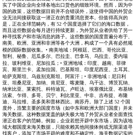
实了中国企业向全球各地出口货色的细致环境。然而，因为中
国的政策，这些数据目前并不合错误外，这使得中国的外贸企
业无法间接获取这一潜正在的贵重消息资本。但值得高兴的
是，正在全球范畴内，有 52 个国度选择了它们的海口数据，
而且这些数据会每月进行持续更新，为外贸从业者供给了另一
种寻找客户和市场消息的路子。这些数据的国度普遍分布于、
南美、欧洲、亚洲和非洲等各个大洲，构成了一个具有必然规
模的国际数据收集。‣ 南美地域：阿根廷、巴西、哥伦比亚、
智利、秘鲁、厄瓜多尔、巴拉圭、巴拿马、乌拉圭、委内瑞
拉、玻利维亚、尼加拉瓜；‣ 亚洲地域：印度、越南、菲律
宾、斯里兰卡、孟加拉国、巴基斯坦、印度尼西亚、土耳其、
哈萨克斯坦、乌兹别克斯坦、阿富汗；‣ 非洲地域：尼日利
亚、坦桑尼亚、加纳、肯尼亚、喀麦隆、乌干达、博茨瓦纳、
纳米比亚、莱索托、科特迪瓦、卢旺达、埃塞俄比亚、布基纳
法索、乍得、多哥、贝宁、利比里亚、中非、吉布提、布隆
迪、马拉维、圣多美和普林西比、南苏丹。除了上述 52 个国
度外，浩繁主要的国度市场（如中东和欧洲大部门国度）并未
海关数据。这种数据笼盖的缺失极大地了外贸从业者全面查找
潜正在客户的范畴。例如，企业若想开辟中东市场，因为该地
域大都国度未海关数据，只能依赖其他间接体例或无限渠道寻
找客户，添加了市场开辟的难度和不确定性。海关数据记实的