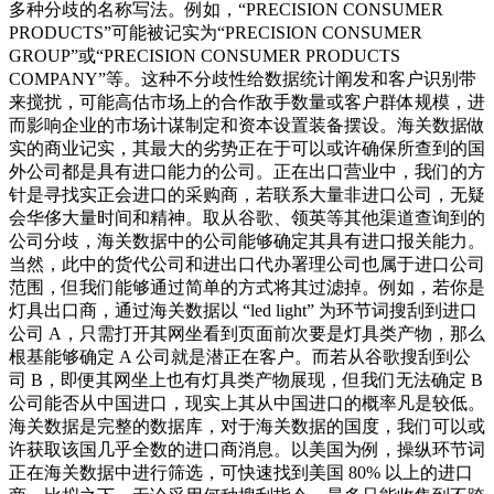
多种分歧的名称写法。例如，“PRECISION CONSUMER
PRODUCTS”可能被记实为“PRECISION CONSUMER
GROUP”或“PRECISION CONSUMER PRODUCTS
COMPANY”等。这种不分歧性给数据统计阐发和客户识别带
来搅扰，可能高估市场上的合作敌手数量或客户群体规模，进
而影响企业的市场计谋制定和资本设置装备摆设。海关数据做
实的商业记实，其最大的劣势正在于可以或许确保所查到的国
外公司都是具有进口能力的公司。正在出口营业中，我们的方
针是寻找实正会进口的采购商，若联系大量非进口公司，无疑
会华侈大量时间和精神。取从谷歌、领英等其他渠道查询到的
公司分歧，海关数据中的公司能够确定其具有进口报关能力。
当然，此中的货代公司和进出口代办署理公司也属于进口公司
范围，但我们能够通过简单的方式将其过滤掉。例如，若你是
灯具出口商，通过海关数据以 “led light” 为环节词搜刮到进口
公司 A，只需打开其网坐看到页面前次要是灯具类产物，那么
根基能够确定 A 公司就是潜正在客户。而若从谷歌搜刮到公
司 B，即便其网坐上也有灯具类产物展现，但我们无法确定 B
公司能否从中国进口，现实上其从中国进口的概率凡是较低。
海关数据是完整的数据库，对于海关数据的国度，我们可以或
许获取该国几乎全数的进口商消息。以美国为例，操纵环节词
正在海关数据中进行筛选，可快速找到美国 80% 以上的进口