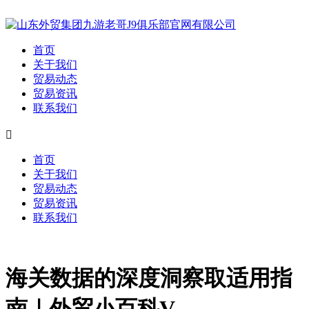
首页
关于我们
贸易动态
贸易资讯
联系我们

首页
关于我们
贸易动态
贸易资讯
联系我们
海关数据的深度洞察取适用指
南｜外贸小百科V