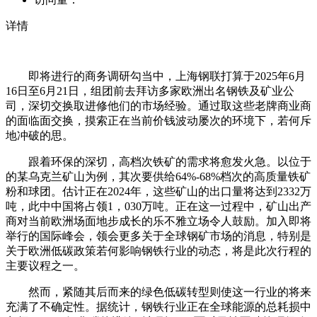
详情
即将进行的商务调研勾当中，上海钢联打算于2025年6月
16日至6月21日，组团前去拜访多家欧洲出名钢铁及矿业公
司，深切交换取进修他们的市场经验。通过取这些老牌商业商
的面临面交换，摸索正在当前价钱波动屡次的环境下，若何斥
地冲破的思。
跟着环保的深切，高档次铁矿的需求将愈发火急。以位于
的某乌克兰矿山为例，其次要供给64%-68%档次的高质量铁矿
粉和球团。估计正在2024年，这些矿山的出口量将达到2332万
吨，此中中国将占领1，030万吨。正在这一过程中，矿山出产
商对当前欧洲场面地步成长的乐不雅立场令人鼓励。加入即将
举行的国际峰会，领会更多关于全球钢矿市场的消息，特别是
关于欧洲低碳政策若何影响钢铁行业的动态，将是此次行程的
主要议程之一。
然而，紧随其后而来的绿色低碳转型则使这一行业的将来
充满了不确定性。据统计，钢铁行业正在全球能源的总耗损中