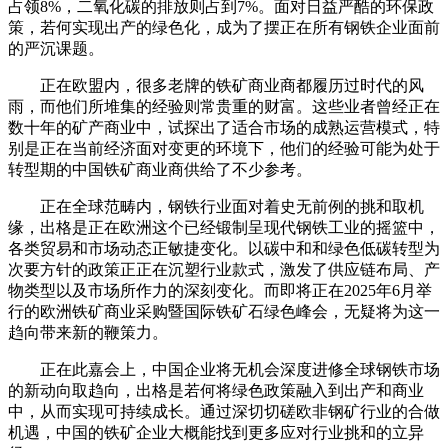
占领8%，二氧化碳的排放则占到7%。面对日益严酷的环保政
策，若何实现出产的绿色化，成为了摆正在所有钢铁企业面前
的严沉课题。
正在欧盟内，很多老牌的铁矿商业商都履历过时代的风
雨，而他们所堆集的经验则常贵重的财富。这些业者曾经正在
数十年的矿产商业中，试探出了适合市场的成熟运营模式，特
别是正在当前经济面对变更的环境下，他们的经验可能为处于
转型期的中国铁矿商业商供给了不少参考。
正在全球范畴内，钢铁行业面对着史无前例的挑和取机
缘，出格是正在欧洲这个已经锻制呈现代钢铁工业的摇篮中，
各类贸易和市场动态正敏捷变化。以碳中和和绿色低碳转型为
次要方针的政策正正在沉塑行业款式，激发了供应链布局、产
物类型以及市场所作力的深刻变化。而即将正在2025年6月举
行的欧洲铁矿商业采购暨国际铁矿石绿色峰会，无疑将为这一
趋向带来新的鞭策力。
正在此嘉会上，中国企业将无机会深度进修全球钢铁市场
的新动向取趋向，出格是若何将绿色政策融入到出产和商业
中，从而实现可持续成长。通过深切切磋欧非钢矿行业的合做
机遇，中国的铁矿企业大概能找到更多应对行业挑和的立异