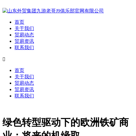
首页
关于我们
贸易动态
贸易资讯
联系我们

首页
关于我们
贸易动态
贸易资讯
联系我们
绿色转型驱动下的欧洲铁矿商
业：将来的机缘取