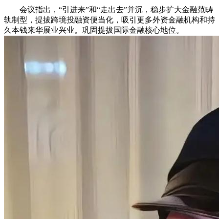
会议指出，“引进来”和“走出去”并沉，稳步扩大金融范畴
轨制型，提拔跨境投融资便当化，吸引更多外资金融机构和持
久本钱来华展业兴业。巩固提拔国际金融核心地位。