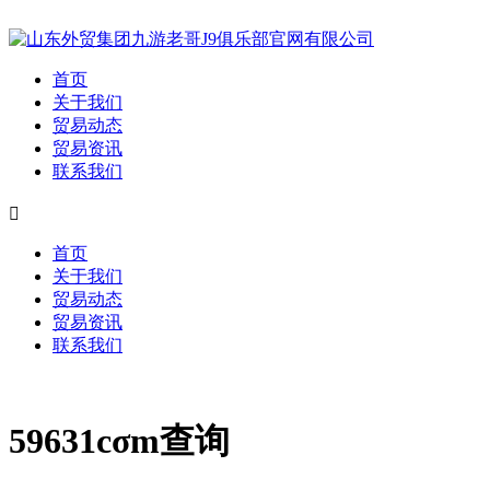
首页
关于我们
贸易动态
贸易资讯
联系我们

首页
关于我们
贸易动态
贸易资讯
联系我们
59631cσm查询