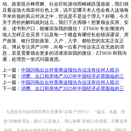
动、政策批示棒挥舞、社会巨轮滚动而崎岖跌荡放诞，我们就
且看这场大戏若何出色上演，说不定哪天本人也会卷入这场每
平米价值的风云对决之中，您说是不是这个理儿？好嘞，今天
关于房价的解码就到这儿，我们下次再聊！想要领会买房、安
全、读书和户口，能够添加我的微信！ ZTS650 专业/阐发内
地人怎样正在买房？以及每一个楼盘有哪些长处错误谬误、房
产政策、银行贷款政策、入户，入学、都给您的实实正在正
在。博从专注房产10年，向每一位客户传达实正在无效的消
息，若是需要领会更多的话请添加我的微信：ZTS650 和我沟
通，处理您一坐式问题迷惑。
上一篇：
中国闪电出台对美商业报仇办法没有任何人暗示
下一篇：
消费、出口和房地产2025年中国经济必需面临的三
上一篇：
中国闪电出台对美商业报仇办法没有任何人暗示
下一篇：
消费、出口和房地产2025年中国经济必需面临的三
九游老哥J9俱乐部官网公司秉承“以客户为中心”、“诚信、卓越、快
捷”的服务理念，践行“正直做人、用心做事”的核心价值观，不断追求
创新，为合作伙伴提供更加专业、便利、超值的全流程国内、国际贸