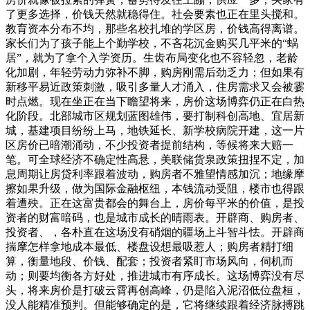
了更多选择，价钱天然就稳得住。社会要素也正在里头搅和。
教育资本分布不均，那些名校扎堆的学区房，价钱高得离谱。
家长们为了孩子能上个勤学校，不吝花沉金购买几平米的“蜗
居”，就为了拿个入学资历。生齿布局变化也不容轻忽，老龄
化加剧，年轻劳动力弥补不脚，购房刚需后劲乏力；但如果有
新移平易近政策刺激，吸引多量人才涌入，住房需求又会被霎
时点燃。现在坐正在当下瞻望将来，房价这场博弈仍正在白热
化阶段。北部城市区规划蓝图雄伟，要打制科创高地、宜居新
城，基建项目纷纷上马，地铁延长、新学校病院开建，这一片
区房价已暗潮涌动，不少投资者提前结构，等候将来大赔一
笔。可全球经济不确定性高悬，美联储货泉政策扭捏不定，加
息周期让房贷利率跟着波动，购房者不雅望情感加沉；地缘摩
擦如果升级，做为国际金融枢纽，本钱流动受阻，楼市也得跟
着遭殃。正在这富贵都会的舞台上，房价每平米的价值，是投
资者的财富暗码，也是城市成长的晴雨表。开辟商、购房者、
投资者、，各朴直在这场没有硝烟的疆场上斗智斗怯。开辟商
揣摩怎样拿地成本最低、楼盘设想最吸惹人；购房者精打细
算，衡量地段、价钱、配套；投资者紧盯市场风向，伺机而
动；则要均衡各方好处，推进城市有序成长。这场博弈没有尽
头，将来房价是打破云霄再创高峰，仍是陷入泥沼低位盘桓，
没人能精准预判。但能够确定的是，它将继续跟着经济脉搏跳