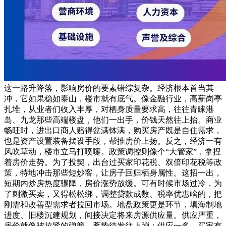
这一路升降落，影响房价的要素错综复杂。经济根本首当其
冲，它如果稳如泰山，楼市就有底气。像金融行业，高薪岗亭
扎堆，从业者们收入丰厚，对栖身质量要求高，往往青睐港
岛、九龙那些高端楼盘，他们一出手，价钱天然往上抬。商业
畅旺时，进出口商人赔得盆满钵满，购买房产既是自住需求，
也是资产设置装备摆设手段，帮推房价上扬。反之，经济一有
风吹草动，楼市立马打喷嚏。政策调控则像个“大管家”，拿捏
着房价走势。为了投契，出台过买家印花税、双倍印花税等政
策，特地冲击那些短炒客，让房子回归栖身属性。这招一出，
短期内炒房热度骤降，房价涨势放缓。可有时候市场过冷，为
了刺激买卖，又得松松绑，调整贷款成数、税率优惠啥的，把
刚需和改善型需求者拉回市场。地盘政策更是环节，填海制地
进度、旧楼沉建规划，间接决定将来房源供应量。供应严重，
房价就像被拉紧的弹簧，蓄势待发往上蹦；供应一多，买家有