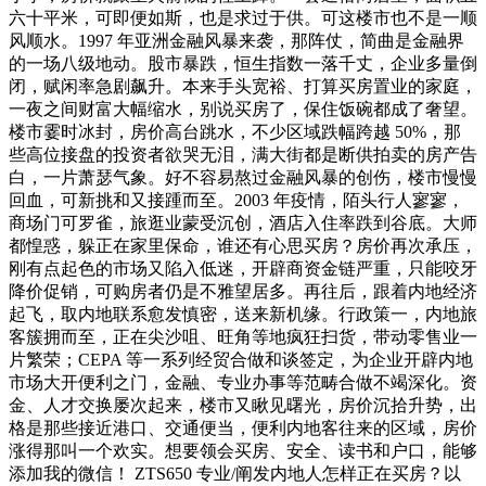
六十平米，可即便如斯，也是求过于供。可这楼市也不是一顺
风顺水。1997 年亚洲金融风暴来袭，那阵仗，简曲是金融界
的一场八级地动。股市暴跌，恒生指数一落千丈，企业多量倒
闭，赋闲率急剧飙升。本来手头宽裕、打算买房置业的家庭，
一夜之间财富大幅缩水，别说买房了，保住饭碗都成了奢望。
楼市霎时冰封，房价高台跳水，不少区域跌幅跨越 50%，那
些高位接盘的投资者欲哭无泪，满大街都是断供拍卖的房产告
白，一片萧瑟气象。好不容易熬过金融风暴的创伤，楼市慢慢
回血，可新挑和又接踵而至。2003 年疫情，陌头行人寥寥，
商场门可罗雀，旅逛业蒙受沉创，酒店入住率跌到谷底。大师
都惶惑，躲正在家里保命，谁还有心思买房？房价再次承压，
刚有点起色的市场又陷入低迷，开辟商资金链严重，只能咬牙
降价促销，可购房者仍是不雅望居多。再往后，跟着内地经济
起飞，取内地联系愈发慎密，送来新机缘。行政策一，内地旅
客簇拥而至，正在尖沙咀、旺角等地疯狂扫货，带动零售业一
片繁荣；CEPA 等一系列经贸合做和谈签定，为企业开辟内地
市场大开便利之门，金融、专业办事等范畴合做不竭深化。资
金、人才交换屡次起来，楼市又瞅见曙光，房价沉拾升势，出
格是那些接近港口、交通便当，便利内地客往来的区域，房价
涨得那叫一个欢实。想要领会买房、安全、读书和户口，能够
添加我的微信！ ZTS650 专业/阐发内地人怎样正在买房？以