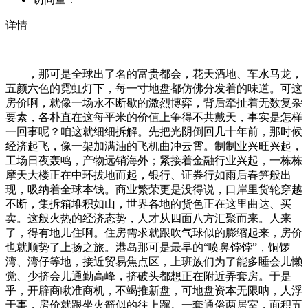
详情
，那可是全球出了名的富贵都会，花天酒地、车水马龙，
五颜六色的霓虹灯下，每一寸地盘都仿佛分发着的味道。可这
房价啊，就像一场永不断歇的激烈博弈，背后牵扯着无数复杂
要素，各朴直在这每平米的价值上争得不共戴天，事实是怎样
一回事呢？咱这就细细拆解。先把光阴倒回几十年前，那时候
经济起飞，像一架加满油的飞机曲冲云霄。制制业兴旺兴起，
工场日夜轰鸣，产物远销海外；紧接着金融行业兴起，一栋栋
摩天大楼正在中环拔地而起，银行、证券行如雨后春笋般出
现，吸纳着全球本钱。商业繁荣更是没得说，口岸里货轮穿越
不断，集拆箱堆积如山，世界各地的货色正在这里曲达、买
卖。这般火热的经济态势，人才从四面八方汇聚而来。人来
了，得有地儿住啊。住房需求就跟吹气球似的膨缩起来，房价
也就顺势了上扬之旅。港岛那可是最早的“喷鼻饽饽”，铜锣
湾、湾仔等地，接近贸易焦点区，上班族们为了能多睡会儿懒
觉、少挤会儿通勤高峰，挤破头都想正在附近弄套房。于是
乎，开辟商瞅准商机，不竭推新盘，可地盘资本无限呐，人浮
于事，房价就跟坐火箭似的往上蹿。一套通俗两居室，面积五