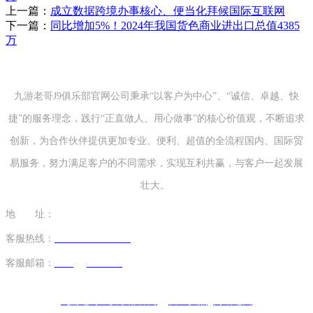
上一篇：
成立数据跨境办事核心、便当化拜候国际互联网
下一篇：
同比增加5%！2024年我国货色商业进出口总值4385
万
九游老哥J9俱乐部官网公司秉承“以客户为中心”、“诚信、卓越、快
捷”的服务理念，践行“正直做人、用心做事”的核心价值观，不断追求
创新，为合作伙伴提供更加专业、便利、超值的全流程国内、国际贸
易服务，努力满足客户的不同需求，实现互利共赢，与客户一起发展
壮大。
地 址：
山东省青岛市市南区太平路51号 山东国际贸易大厦32楼
客服热线：
+86-532-82971138
/ 18863911692
客服邮箱：
tzxing@163.com
版权所有：山东外贸集团九游老哥J9俱乐部官网有限公司 网站建设：
九游老哥J9俱乐部官网
营业执照
网站地图