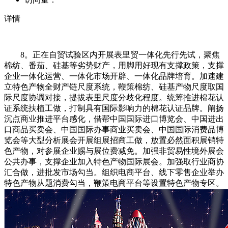
详情
8。正在自贸试验区内开展表里贸一体化先行先试，聚焦
棉纺、番茄、硅基等劣势财产，用脚用好现有支撑政策，支撑
企业一体化运营、一体化市场开辟、一体化品牌培育。加速建
立特色产物全财产链尺度系统，鞭策棉纺、硅基产物尺度取国
际尺度协调对接，提拔表里尺度分歧化程度。统筹推进棉花认
证系统扶植工做，打制具有国际影响力的棉花认证品牌。阐扬
沉点商业推进平台感化，借帮中国国际进口博览会、中国进出
口商品买卖会、中国国际办事商业买卖会、中国国际消费品博
览会等大型分析展会开展组展招商工做，放置必然面积展销特
色产物，对参展企业赐与展位费减免。加强非贸易性境外展会
公共办事，支撑企业加入特色产物国际展会。加强取行业商协
汇合做，进批发市场勾当。组织电商平台、线下零售企业举办
特色产物从题消费勾当，鞭策电商平台等设置特色产物专区。