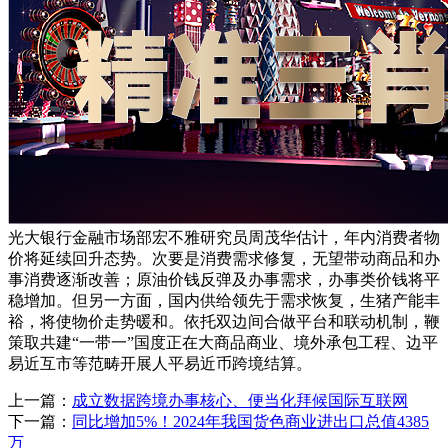
光大银行金融市场部宏不雅研究员周茂华估计，年内消费者物
价将延续回升态势。次要是消费需求修复，无望带动商品和办
事消费逐渐改善；原油价钱反弹及办事需求，办事类价钱将平
稳增加。但另一方面，国内供给领先于需求恢复，生猪产能丰
裕，将使物价走势暖和。依托双边间合做平台和联动机制，鞭
策取共建“一带一”国度正在大商品商业、境外承包工程、边平
易近互市等范畴开展人平易近币跨境结算。
上一篇：
成立数据跨境办事核心、便当化拜候国际互联网
下一篇：
同比增加5%！2024年我国货色商业进出口总值4385
万