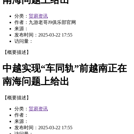
分类：
贸易资讯
作者：
九游老哥J9俱乐部官网
来源：
发布时间：
2025-03-22 17:55
访问量：
【概要描述】
中越实现“车同轨”前越南正在
南海问题上给出
【概要描述】
分类：
贸易资讯
作者：
来源：
发布时间：
2025-03-22 17:55
访问量：