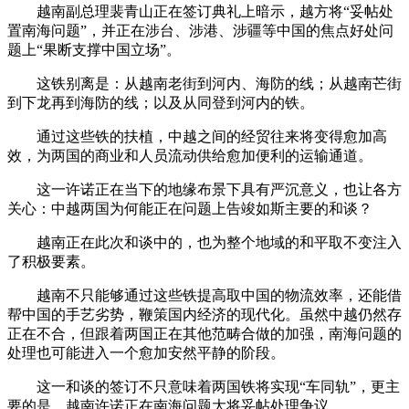
越南副总理裴青山正在签订典礼上暗示，越方将“妥帖处
置南海问题”，并正在涉台、涉港、涉疆等中国的焦点好处问
题上“果断支撑中国立场”。
这铁别离是：从越南老街到河内、海防的线；从越南芒街
到下龙再到海防的线；以及从同登到河内的铁。
通过这些铁的扶植，中越之间的经贸往来将变得愈加高
效，为两国的商业和人员流动供给愈加便利的运输通道。
这一许诺正在当下的地缘布景下具有严沉意义，也让各方
关心：中越两国为何能正在问题上告竣如斯主要的和谈？
越南正在此次和谈中的，也为整个地域的和平取不变注入
了积极要素。
越南不只能够通过这些铁提高取中国的物流效率，还能借
帮中国的手艺劣势，鞭策国内经济的现代化。虽然中越仍然存
正在不合，但跟着两国正在其他范畴合做的加强，南海问题的
处理也可能进入一个愈加安然平静的阶段。
这一和谈的签订不只意味着两国铁将实现“车同轨”，更主
要的是，越南许诺正在南海问题大将妥帖处理争议。