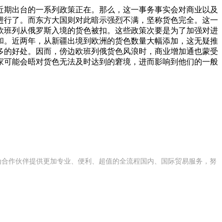
期出台的一系列政策正在。那么，这一事务事实会对商业以及
进行了。而东方大国则对此暗示强烈不满，坚称货色完全。这一
欧班列从俄罗斯入境的货色被扣。这些政策次要是为了加强对进
。‌近两年，从新疆出境到欧洲的货色数量大幅添加，这无疑推
多的好处。因而，傍边欧班列俄货色风浪时，商业增加通也蒙受
家可能会晤对货色无法及时达到的窘境，进而影响到他们的一般
，为合作伙伴提供更加专业、便利、超值的全流程国内、国际贸易服务，努