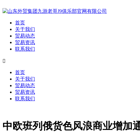
首页
关于我们
贸易动态
贸易资讯
联系我们

首页
关于我们
贸易动态
贸易资讯
联系我们
中欧班列俄货色风浪商业增加