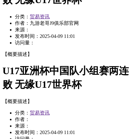
分类：
贸易资讯
作者：
九游老哥J9俱乐部官网
来源：
发布时间：
2025-04-09 11:01
访问量：
【概要描述】
U17亚洲杯中国队小组赛两连
败 无缘U17世界杯
【概要描述】
分类：
贸易资讯
作者：
来源：
发布时间：
2025-04-09 11:01
访问量：