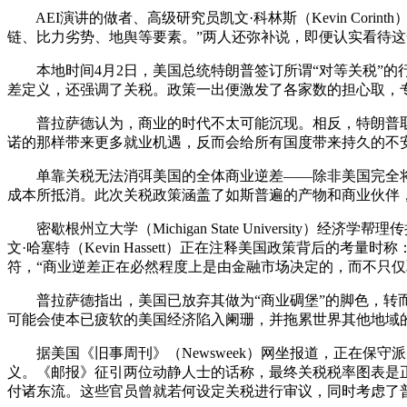
AEI演讲的做者、高级研究员凯文·科林斯（Kevin Corin
链、比力劣势、地舆等要素。”两人还弥补说，即便认实看待这
本地时间4月2日，美国总统特朗普签订所谓“对等关税”的
差定义，还强调了关税。政策一出便激发了各家数的担心取，
普拉萨德认为，商业的时代不太可能沉现。相反，特朗普取
诺的那样带来更多就业机遇，反而会给所有国度带来持久的不
单靠关税无法消弭美国的全体商业逆差——除非美国完全将
成本所抵消。此次关税政策涵盖了如斯普遍的产物和商业伙伴
密歇根州立大学（Michigan State University）
文·哈塞特（Kevin Hassett）正在注释美国政策背后
符，“商业逆差正在必然程度上是由金融市场决定的，而不只仅
普拉萨德指出，美国已放弃其做为“商业碉堡”的脚色，转而
可能会使本已疲软的美国经济陷入阑珊，并拖累世界其他地域
据美国《旧事周刊》（Newsweek）网坐报道，正在保守派智库美国企
义。《邮报》征引两位动静人士的话称，最终关税税率图表是
付诸东流。这些官员曾就若何设定关税进行审议，同时考虑了