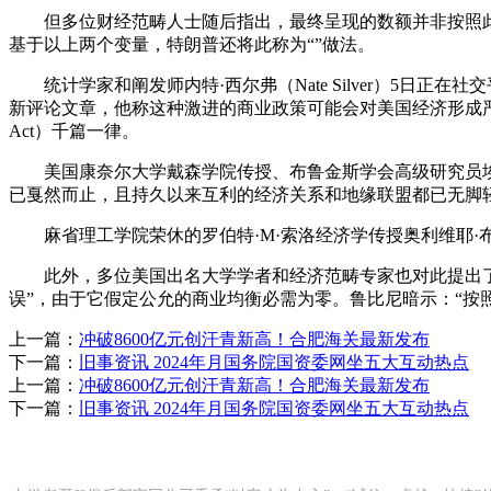
但多位财经范畴人士随后指出，最终呈现的数额并非按照此
基于以上两个变量，特朗普还将此称为“”做法。
统计学家和阐发师内特·西尔弗（Nate Silver）5日正在社交
新评论文章，他称这种激进的商业政策可能会对美国经济形成严沉损害，
Act）千篇一律。
美国康奈尔大学戴森学院传授、布鲁金斯学会高级研究员埃斯瓦尔
已戛然而止，且持久以来互利的经济关系和地缘联盟都已无脚
麻省理工学院荣休的罗伯特·M·索洛经济学传授奥利维耶·布兰查德
此外，多位美国出名大学学者和经济范畴专家也对此提出了更为锋利
误”，由于它假定公允的商业均衡必需为零。鲁比尼暗示：“按
上一篇：
冲破8600亿元创汗青新高！合肥海关最新发布
下一篇：
旧事资讯 2024年月国务院国资委网坐五大互动热点
上一篇：
冲破8600亿元创汗青新高！合肥海关最新发布
下一篇：
旧事资讯 2024年月国务院国资委网坐五大互动热点