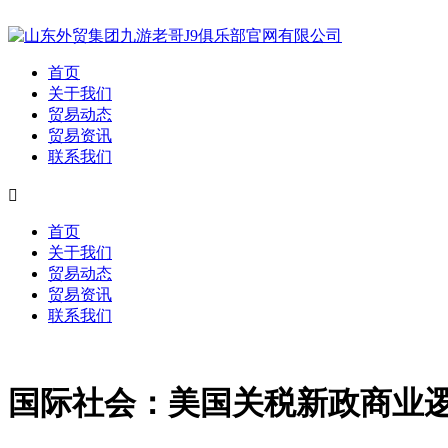
首页
关于我们
贸易动态
贸易资讯
联系我们

首页
关于我们
贸易动态
贸易资讯
联系我们
国际社会：美国关税新政商业逻