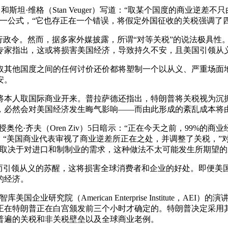
th）和斯坦·维格（Stan Veuger）写道：“取某个国度的商
一公式，“它也存正在一个错误，将假定外国征收的关税强调了四
行政令。然而，据多家外媒披露，所谓“对等关税”的说法极具性
专家指出，这或将损害美国经济，导致持久不安，且美国引领从
其他国度之间的任何讨价还价都将塑制一个以从义、严重场面地
安。
本人取国际商业开来。普拉萨德还指出，特朗普将关税视为沉振
，必然会对美国经济发生晦气影响——而由此形成的紊乱成本将
经济学帮理传授奥伦·齐夫（Oren Ziv）5日暗示：“正在今天之前，
的考量时称：“美国商业代表审视了商业逆差所正在之处，并调整了关
取决于对进口和制制业的需求，这种做法不太可能发生所期望的
引领从义的苏醒，这将损害全球消费者和企业的好处。即便美
的经济。
业研究院（American Enterprise Institute，
正在特朗普正在白宫颁发前三个小时才确定的。特朗普决定采用
普遍的关税和非关税壁垒以及全球商业老例。