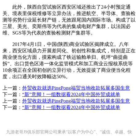
此外，陕西自贸试验区西安区域还推出了24小时预定通
关、境表里保税维修等立异办法，推进航空、半导体、查验检
测等劣势行业延长财产链，无效跟尾国内国际市场。构成了以
三星、美光、奕斯伟等为代表的集成电财产集群，以法国必
维、SGS等为代表的查验检测财产集群等。
2017年4月1日，中国(陕西)商业试验区揭牌成立。八年
来，西安区域鼎力开展差同化、初创性和集成式，特别是正在
商业便当化方面，摸索构成了铁运输舱单归、机坪“曲提曲
拆”、出口货色区港一体化监管模式和加工商业云报核系统等
10余项正在全国初创的立异行动，无效提拔了商业便当化程
度，出口通关时效降幅达50%。
上一篇：
外贸收款就选PingPong福贸当地收款拓展多国生意
下一篇：
“新”意脚！一组数据看2024年中国外贸成就单
上一篇：
外贸收款就选PingPong福贸当地收款拓展多国生意
下一篇：
“新”意脚！一组数据看2024年中国外贸成就单
九游老哥J9俱乐部官网公司秉承“以客户为中心”、“诚信、卓越、快