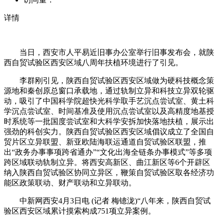
详情
当日，西安市人平易近旧事办公室举行旧事发布会，就陕
西自贸试验区西安区域八周年扶植环境进行了引见。
李群刚引见，陕西自贸试验区西安区域做为硬科技概念策
源地和秦创原总窗口承载地，通过轨制立异和科技立异双轮驱
动，吸引了中国科学院超快光科学取手艺沉点尝试室、黄土科
学沉点尝试室、时间基准及使用沉点尝试室以及高精度地基授
时系统等一批国度尝试室和大科学安拆加快落地扶植，展示出
强劲的科创实力。陕西自贸试验区西安区域倡议成立了全国自
贸片区立异联盟、新亚欧陆海联运通道自贸试验区联盟，推
出“政务办事事项跨省通办”“文化出海全链条办事模式”等多项
跨区域联动轨制立异。将西安高新区、曲江新区等6个开辟区
纳入陕西自贸试验区协同立异区，鞭策自贸试验区取各经济功
能区政策联动、财产联动和立异联动。
中新网西安4月3日电 (记者 梅镱泷)“八年来，陕西自贸试
验区西安区域累计摸索构成751项立异案例。