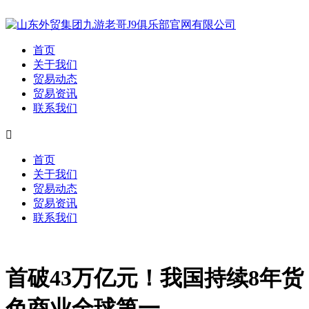
首页
关于我们
贸易动态
贸易资讯
联系我们

首页
关于我们
贸易动态
贸易资讯
联系我们
首破43万亿元！我国持续8年货
色商业全球第一